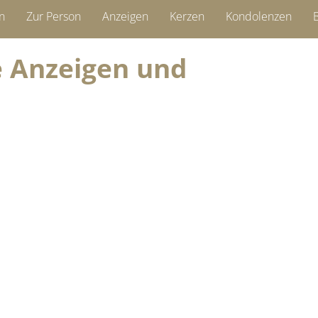
n
Zur Person
Anzeigen
Kerzen
Kondolenzen
B
ie Anzeigen und