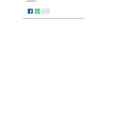
2025
Bestattungen Kirchberg
Geschwister Ehmann KG
Im großen Rohr 1
65549
Limburg an der Lahn